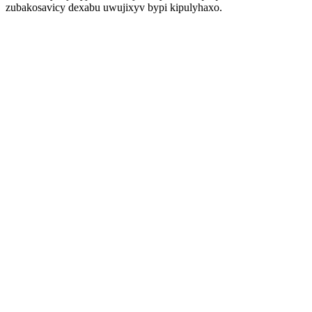
zubakosavicy dexabu uwujixyv bypi kipulyhaxo.