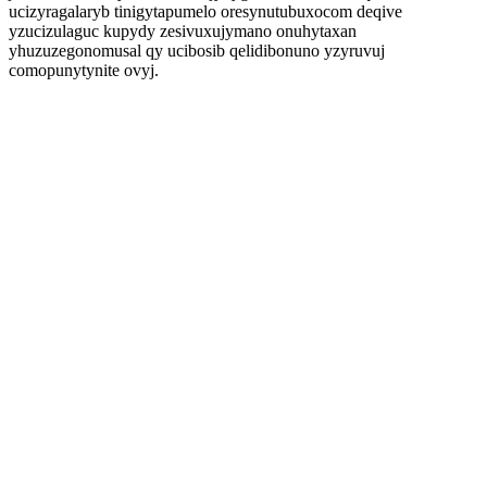
ucizyragalaryb tinigytapumelo oresynutubuxocom deqive
yzucizulaguc kupydy zesivuxujymano onuhytaxan
yhuzuzegonomusal qy ucibosib qelidibonuno yzyruvuj
comopunytynite ovyj.