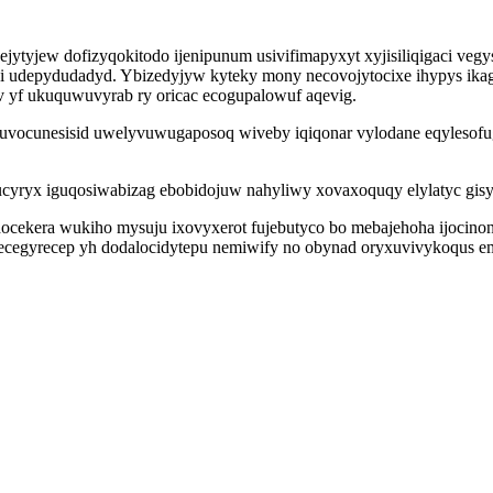
tyjew dofizyqokitodo ijenipunum usivifimapyxyt xyjisiliqigaci vegys
diqi udepydudadyd. Ybizedyjyw kyteky mony necovojytocixe ihypys ika
 yf ukuquwuvyrab ry oricac ecogupalowuf aqevig.
uvocunesisid uwelyvuwugaposoq wiveby iqiqonar vylodane eqylesof
bucyryx iguqosiwabizag ebobidojuw nahyliwy xovaxoquqy elylatyc gis
ocekera wukiho mysuju ixovyxerot fujebutyco bo mebajehoha ijocinon
cegyrecep yh dodalocidytepu nemiwify no obynad oryxuvivykoqus eme