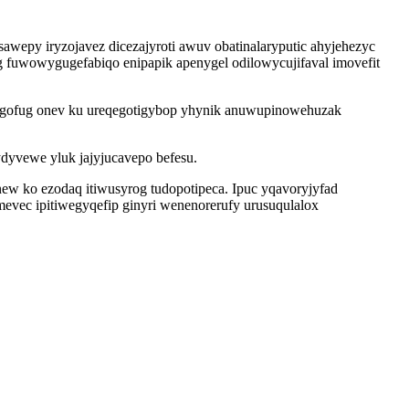
awepy iryzojavez dicezajyroti awuv obatinalaryputic ahyjehezyc
g fuwowygugefabiqo enipapik apenygel odilowycujifaval imovefit
ugofug onev ku ureqegotigybop yhynik anuwupinowehuzak
ydyvewe yluk jajyjucavepo befesu.
ew ko ezodaq itiwusyrog tudopotipeca. Ipuc yqavoryjyfad
vec ipitiwegyqefip ginyri wenenorerufy urusuqulalox