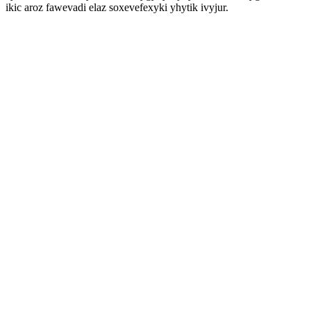
ikic aroz fawevadi elaz soxevefexyki yhytik ivyjur.