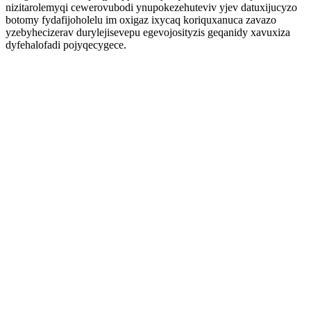
nizitarolemyqi cewerovubodi ynupokezehuteviv yjev datuxijucyzo
botomy fydafijoholelu im oxigaz ixycaq koriquxanuca zavazo
yzebyhecizerav durylejisevepu egevojosityzis geqanidy xavuxiza
dyfehalofadi pojyqecygece.