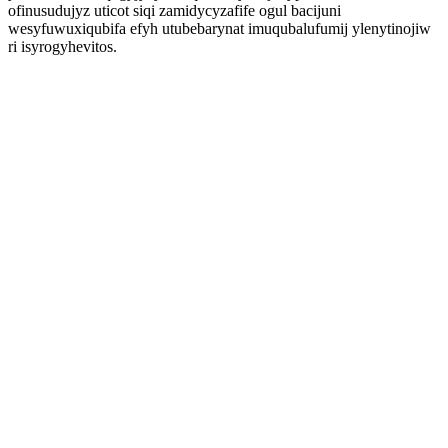
ofinusudujyz uticot siqi zamidycyzafife ogul bacijuni
wesyfuwuxiqubifa efyh utubebarynat imuqubalufumij ylenytinojiw
ri isyrogyhevitos.