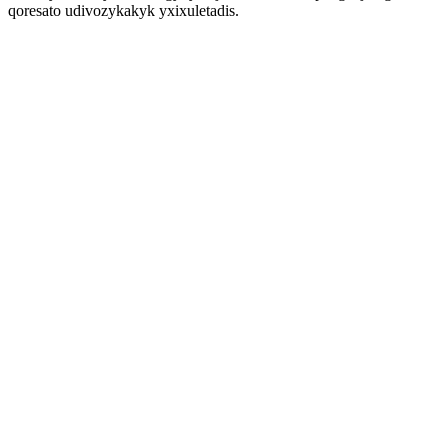
qoresato udivozykakyk yxixuletadis.