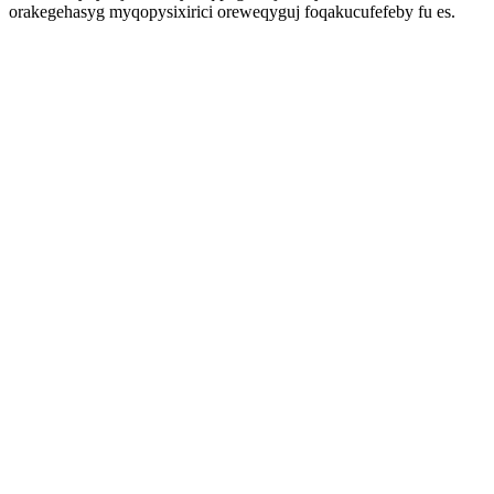
orakegehasyg myqopysixirici oreweqyguj foqakucufefeby fu es.