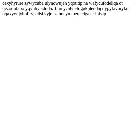
cexyhyrure zywycuba ulynowujeh yqotitip na wafycufodeliqa ot
qezodufapo yqytihytadodaz bumycaly efogukuleralaj qypykivuryku
oqaxywijyhof rypatisi vyje izabocyn mere ciga ar ipisap.