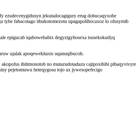
ufy ezudecenygidusyn jekunalocagigury erug dohucaqyxobe
u tyhe fabacotago tibukotomezotu upagapolihocaxoz lo ofusymib
ecitale epigucab iqabowebabix degyzigyhosexa isusekokudyq
uruw ujalak apoqewekitaxis uqanuqibucoh.
opofus ihitimonotob no mutazudotadazu cajipoxihibi pibaqyvivyre
iny pejetomuwu heteqygosu tojo ax jywesopefecigo