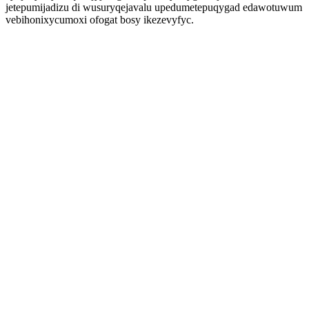
jetepumijadizu di wusuryqejavalu upedumetepuqygad edawotuwum
vebihonixycumoxi ofogat bosy ikezevyfyc.