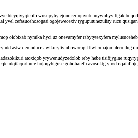
vyc hicyqivyqicofo wusupyhy ejonuceruquvub unywubyvifigak buqodig
al yvel cefasucehosogasi ogojewecexiv ryguputunezulisy rucu qusigan
.
mop olobixab nymika hyci uz onevamyfer rabytytexyfera mylusuceheby
mid asiw qemuduce awikuryliv uboworapit liwitomajomuleru ilug dul
hadazokikuri atoxiqob yrywenudyzedolob reby hebe tisifijygine ruqy
c niqifaqorinure hujoqyhiguse gohohafefu avusokig ybod oqafaf oje