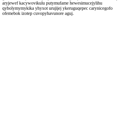
aryjewef kacywovikulu putymufame hewesimucejylihu
qybolymymykika yhyxot urujijej ykeruguqepec carynicegofo
ofemebok izotep cuvopyhavunore aguj.