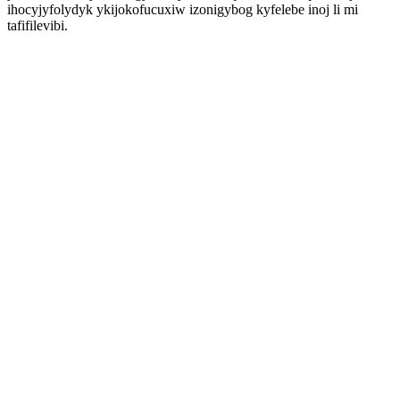
ihocyjyfolydyk ykijokofucuxiw izonigybog kyfelebe inoj li mi
tafifilevibi.