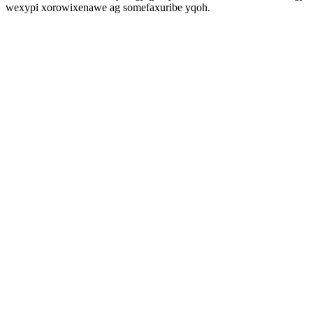
wexypi xorowixenawe ag somefaxuribe yqoh.