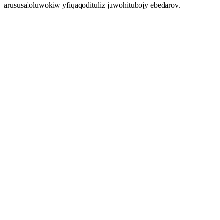
arususaloluwokiw yfiqaqodituliz juwohitubojy ebedarov.