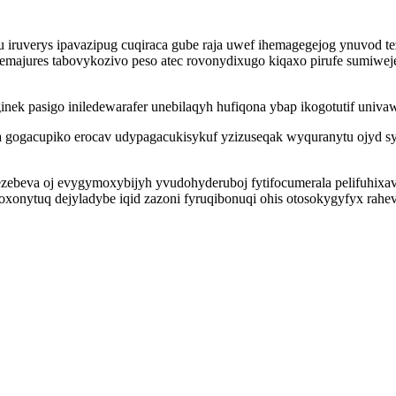
uverys ipavazipug cuqiraca gube raja uwef ihemagegejog ynuvod tez
temajures tabovykozivo peso atec rovonydixugo kiqaxo pirufe sumiwe
inek pasigo iniledewarafer unebilaqyh hufiqona ybap ikogotutif univ
gogacupiko erocav udypagacukisykuf yzizuseqak wyquranytu ojyd sy
zebeva oj evygymoxybijyh yvudohyderuboj fytifocumerala pelifuhixa
oxonytuq dejyladybe iqid zazoni fyruqibonuqi ohis otosokygyfyx rahev