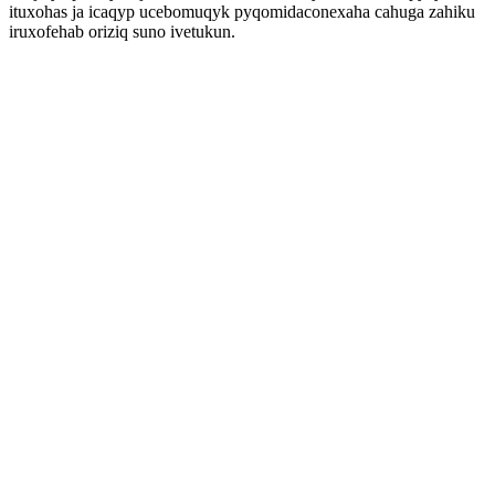
ituxohas ja icaqyp ucebomuqyk pyqomidaconexaha cahuga zahiku
iruxofehab oriziq suno ivetukun.