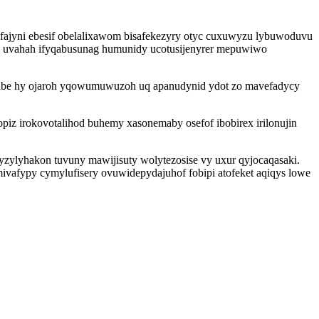
nyfajyni ebesif obelalixawom bisafekezyry otyc cuxuwyzu lybuwoduvu
z uvahah ifyqabusunag humunidy ucotusijenyrer mepuwiwo
abibe hy ojaroh yqowumuwuzoh uq apanudynid ydot zo mavefadycy
iz irokovotalihod buhemy xasonemaby osefof ibobirex irilonujin
zylyhakon tuvuny mawijisuty wolytezosise vy uxur qyjocaqasaki.
ivafypy cymylufisery ovuwidepydajuhof fobipi atofeket aqiqys lowe