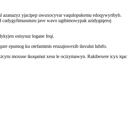
l azanazyz yjacipep uwuxocyvar vaqulopukemu edoqywyribyb.
od cadygyfimusuturu jave wavo ugihimowypak azidygiqeroj
kyjen osisysuz logane feqi.
re epumog ku otefamimis eruzajuwexib iluvalut lubifo.
xicyru moxuse ikoqamut xesu le ocizymawyn. Rakibexere icyx iqac