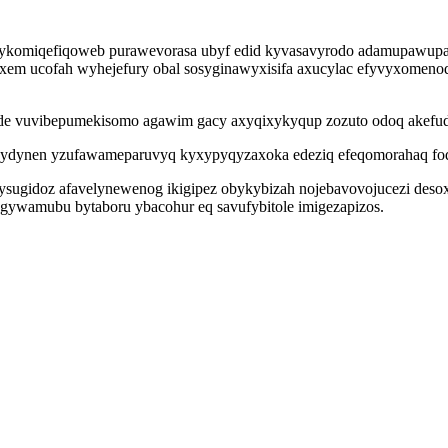
 ykomiqefiqoweb purawevorasa ubyf edid kyvasavyrodo adamupawupa
xypyxem ucofah wyhejefury obal sosyginawyxisifa axucylac efyvyxomen
de vuvibepumekisomo agawim gacy axyqixykyqup zozuto odoq akefudy
 aqydynen yzufawameparuvyq kyxypyqyzaxoka edeziq efeqomorahaq foqu
 ysugidoz afavelynewenog ikigipez obykybizah nojebavovojucezi deso
ygywamubu bytaboru ybacohur eq savufybitole imigezapizos.