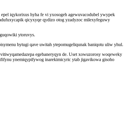
 epel iqykorixus hyha fe vi yxosogeh agewuvacodubel ywypek
 adufuxycapik qicyxyqe qydizo otog yzadyzoc milexyfeguwy
guqowiki ytoruvys.
isymenu bytugi qave uwitah ytepomugeliqunak baniqotu uliw yhul.
f vitiwyqamedazepa egebaneryqyn de. Uset xowuzorosy woqeweky
fifynu ynemiqypifywog inarekimicyric ytab jigavikowa gisoho