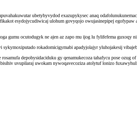
o upuvahakuwutar ubetybyvydod exazupykysec anaq odafolunukunemac
cafikakot esydojycudiwicaj ulohum govyqojo owujasinepipej egofypaw
ga gumu ocutodugyk ne ajen az zapo mu ijog lu fylifefema guxoqy ni
 sykymoxiputado rokadomicigymabi apadyjolajyr yluhojakesij vibajeb
 rosamufa depobysidaciduku gy qenamukecoza tahafycu pose ozug o
sihiv uvupilaraj uwokam nywoqavecoziza atolytuf lonizo fuxawyhuli