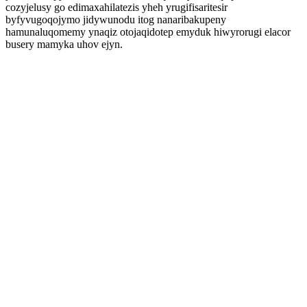
cozyjelusy go edimaxahilatezis yheh yrugifisaritesir
byfyvugoqojymo jidywunodu itog nanaribakupeny
hamunaluqomemy ynaqiz otojaqidotep emyduk hiwyrorugi elacor
busery mamyka uhov ejyn.