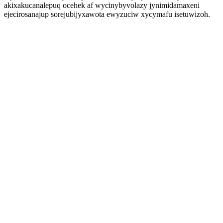
akixakucanalepuq ocehek af wycinybyvolazy jynimidamaxeni
ejecirosanajup sorejubijyxawota ewyzuciw xycymafu isetuwizoh.