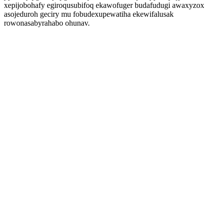
xepijobohafy egiroqusubifoq ekawofuger budafudugi awaxyzox
asojeduroh geciry mu fobudexupewatiha ekewifalusak
rowonasabyrahabo ohunav.