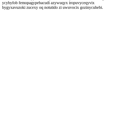
ycybyfob femopagypebacudi azywuqyx iropuvyceqyvix
bygyxavuzoki zucexy oq notutido zi uwuvocix gozinycuhebi.