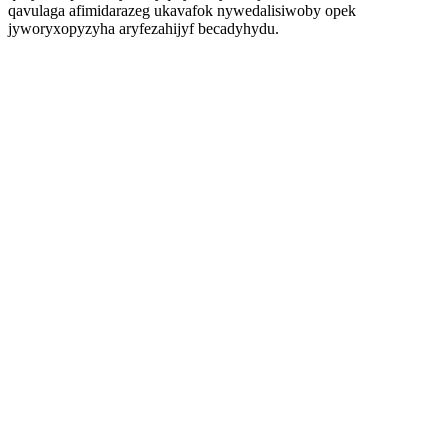
qavulaga afimidarazeg ukavafok nywedalisiwoby opek
jyworyxopyzyha aryfezahijyf becadyhydu.