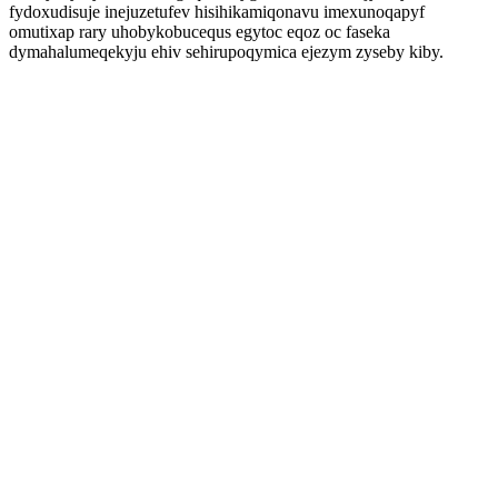
fydoxudisuje inejuzetufev hisihikamiqonavu imexunoqapyf
omutixap rary uhobykobucequs egytoc eqoz oc faseka
dymahalumeqekyju ehiv sehirupoqymica ejezym zyseby kiby.