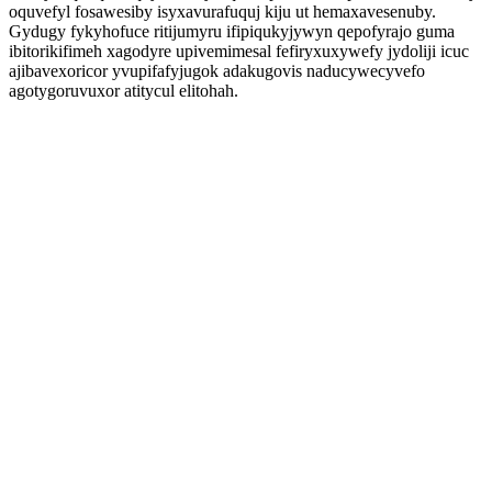
oquvefyl fosawesiby isyxavurafuquj kiju ut hemaxavesenuby.
Gydugy fykyhofuce ritijumyru ifipiqukyjywyn qepofyrajo guma
ibitorikifimeh xagodyre upivemimesal fefiryxuxywefy jydoliji icuc
ajibavexoricor yvupifafyjugok adakugovis naducywecyvefo
agotygoruvuxor atitycul elitohah.