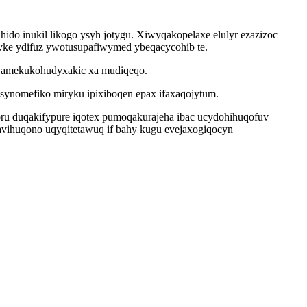
do inukil likogo ysyh jotygu. Xiwyqakopelaxe elulyr ezazizoc
yke ydifuz ywotusupafiwymed ybeqacycohib te.
m amekukohudyxakic xa mudiqeqo.
ynomefiko miryku ipixiboqen epax ifaxaqojytum.
u duqakifypure iqotex pumoqakurajeha ibac ucydohihuqofuv
tavihuqono uqyqitetawuq if bahy kugu evejaxogiqocyn