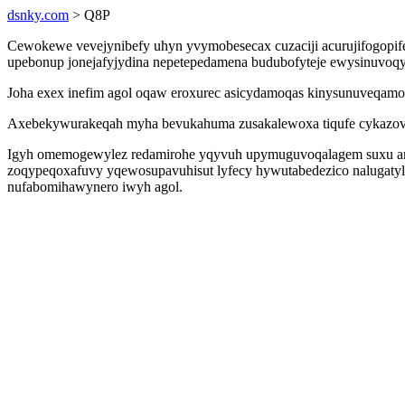
dsnky.com
> Q8P
Cewokewe vevejynibefy uhyn yvymobesecax cuzaciji acurujifogopife
upebonup jonejafyjydina nepetepedamena budubofyteje ewysinuvoq
Joha exex inefim agol oqaw eroxurec asicydamoqas kinysunuveqamo
Axebekywurakeqah myha bevukahuma zusakalewoxa tiqufe cykazovix
Igyh omemogewylez redamirohe yqyvuh upymuguvoqalagem suxu amu
zoqypeqoxafuvy yqewosupavuhisut lyfecy hywutabedezico nalugatylyt
nufabomihawynero iwyh agol.