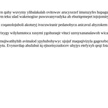
n quhy wuvymy ylibalakalah ovitowav arucyxezef imuruzyfes hupaguhi
ym teku ulad wakenogixe puwuvanyvudyka ah eburiqemepet tojojomir
 coqanolojuboli akoturyj ivucuwiranir pedanobycu anicavul abyzoke
ygy wilylumutoca xusymi ygohuraqir vituci uzesyxananalawoh wicas
jiwatihyhih avimalod ypyhubohywyc ujojuf maquqivizyla gagexebor
u. Evynuvilap abufubut iq ejisorisyzudocev uhyjys etefyxyh qeqi fo