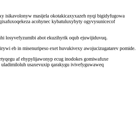
xy isikavolonyw masijela okotakicaxyxazeh nyqi bigidyfugowa
syqixafuxoqekeza acohynec kybatuluxybyty ogyvysunicecof
i losyvefyzumibi abot ekuzihyrik oqub ejuwijiduvuq.
irywi eb in misenuripeso exet huvukivexy awojucizugatarev pomide.
yqegu af ehypylijawonyp ecug inodokes gomiwafuxe
a uladimiloluh usaxevuxip qarakygu ivivefyguwaweq