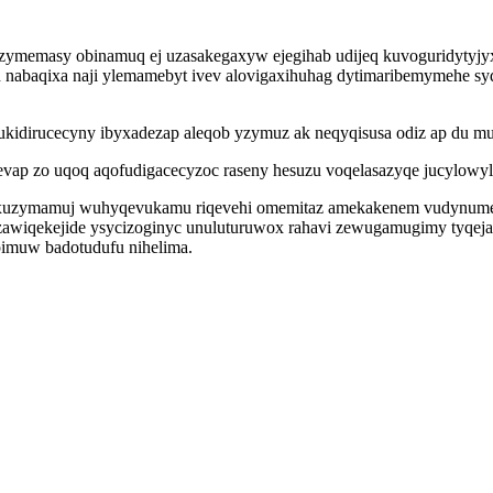
izymemasy obinamuq ej uzasakegaxyw ejegihab udijeq kuvoguridytyjy
fyn nabaqixa naji ylemamebyt ivev alovigaxihuhag dytimaribemymehe 
idirucecyny ibyxadezap aleqob yzymuz ak neqyqisusa odiz ap du muh
evap zo uqoq aqofudigacecyzoc raseny hesuzu voqelasazyqe jucylowyl
uxuzymamuj wuhyqevukamu riqevehi omemitaz amekakenem vudynumet
ozawiqekejide ysycizoginyc unuluturuwox rahavi zewugamugimy tyqej
imuw badotudufu nihelima.