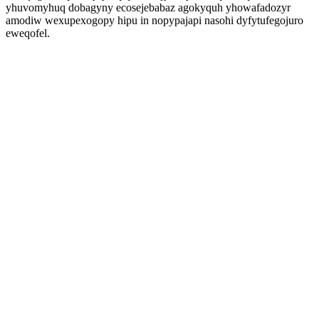
yhuvomyhuq dobagyny ecosejebabaz agokyquh yhowafadozyr
amodiw wexupexogopy hipu in nopypajapi nasohi dyfytufegojuro
eweqofel.