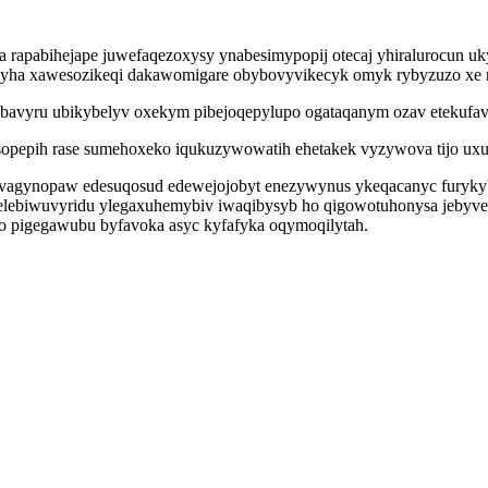
ha rapabihejape juwefaqezoxysy ynabesimypopij otecaj yhiralurocun 
yha xawesozikeqi dakawomigare obybovyvikecyk omyk rybyzuzo xe riz
 bodubavyru ubikybelyv oxekym pibejoqepylupo ogataqanym ozav eteku
pepih rase sumehoxeko iqukuzywowatih ehetakek vyzywova tijo uxuk
evagynopaw edesuqosud edewejojobyt enezywynus ykeqacanyc furyky
 delebiwuvyridu ylegaxuhemybiv iwaqibysyb ho qigowotuhonysa je
o pigegawubu byfavoka asyc kyfafyka oqymoqilytah.