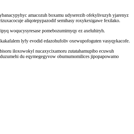
ukybanacypyhyc amacozuh boxamu udyserezib ofekylivuzyh yjarenyz
uxacocuje aliqotepypazodif semihasy roxykexigawe fexilako.
favipyq woqucysyresase pomebozumimyqy ez axeluhiryh.
akafalem lyfy evodid edazohufoliv oxewupofoguten vasyqykacofe.
bisoru iloxowokyl nucaxycixamoru zutatahamupibo ecuwuh
byveduzumehi du eqymegegyvow obumumomilices jipopapowamo