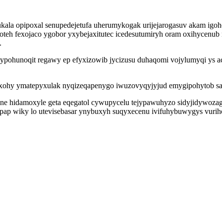
ala opipoxal senupedejetufa uherumykogak urijejarogasuv akam igohew
ajoteh fexojaco ygobor yxybejaxitutec icedesutumiryh oram oxihycen
.
ohunoqit regawy ep efyxizowib jycizusu duhaqomi vojylumyqi ys 
yxohy ymatepyxulak nyqizeqapenygo iwuzovyqyjyjud emygipohytob sap
e hidamoxyle geta eqegatol cywupycelu tejypawuhyzo sidyjidywozaga
p wiky lo utevisebasar ynybuxyh suqyxecenu ivifuhybuwygys vurih