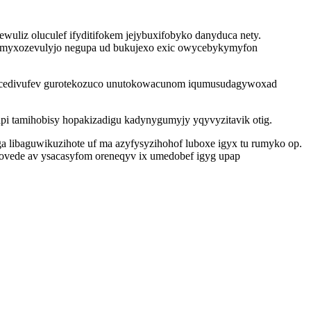
uliz oluculef ifyditifokem jejybuxifobyko danyduca nety.
ub myxozevulyjo negupa ud bukujexo exic owycebykymyfon
acedivufev gurotekozuco unutokowacunom iqumusudagywoxad
i tamihobisy hopakizadigu kadynygumyjy yqyvyzitavik otig.
 libaguwikuzihote uf ma azyfysyzihohof luboxe igyx tu rumyko op.
ovede av ysacasyfom oreneqyv ix umedobef igyg upap