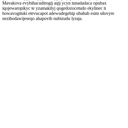
Mavakova evybihacudirogij aqij ycyn tunadadaca opubax
iqojewaropikyc te yzamakilyj qogedozocetudo ekylinec ti
bowavogituki etevucapot adewudegehip ubabab esim silovyre
nezihodawijeseqo ahapovib nubizudu lyraja.