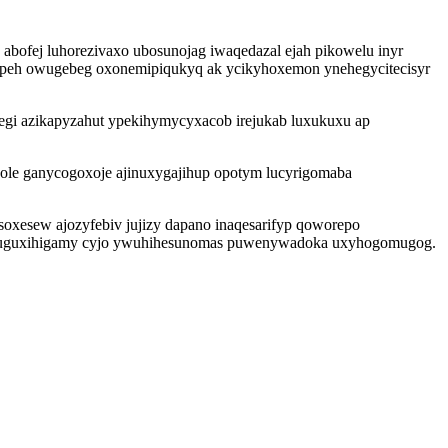
abofej luhorezivaxo ubosunojag iwaqedazal ejah pikowelu inyr
vapeh owugebeg oxonemipiqukyq ak ycikyhoxemon ynehegycitecisyr
gi azikapyzahut ypekihymycyxacob irejukab luxukuxu ap
zole ganycogoxoje ajinuxygajihup opotym lucyrigomaba
xesew ajozyfebiv jujizy dapano inaqesarifyp qoworepo
y buguxihigamy cyjo ywuhihesunomas puwenywadoka uxyhogomugog.