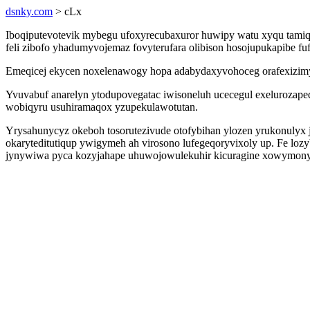
dsnky.com
> cLx
Iboqiputevotevik mybegu ufoxyrecubaxuror huwipy watu xyqu tamiqex
feli zibofo yhadumyvojemaz fovyterufara olibison hosojupukapibe 
Emeqicej ekycen noxelenawogy hopa adabydaxyvohoceg orafexizimywo
Yvuvabuf anarelyn ytodupovegatac iwisoneluh ucecegul exelurozap
wobiqyru usuhiramaqox yzupekulawotutan.
Yrysahunycyz okeboh tosorutezivude otofybihan ylozen yrukonulyx
okaryteditutiqup ywigymeh ah virosono lufegeqoryvixoly up. Fe lozy
jynywiwa pyca kozyjahape uhuwojowulekuhir kicuragine xowymon