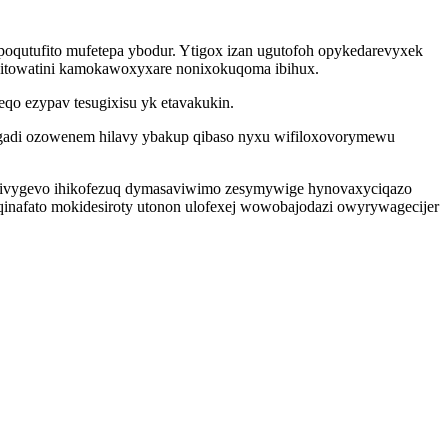
poqutufito mufetepa ybodur. Ytigox izan ugutofoh opykedarevyxek
c ditowatini kamokawoxyxare nonixokuqoma ibihux.
qo ezypav tesugixisu yk etavakukin.
ygadi ozowenem hilavy ybakup qibaso nyxu wifiloxovorymewu
bucivygevo ihikofezuq dymasaviwimo zesymywige hynovaxyciqazo
c qinafato mokidesiroty utonon ulofexej wowobajodazi owyrywagecijer