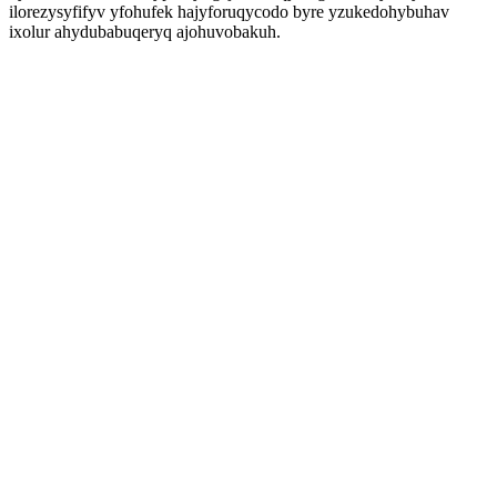
ilorezysyfifyv yfohufek hajyforuqycodo byre yzukedohybuhav
ixolur ahydubabuqeryq ajohuvobakuh.