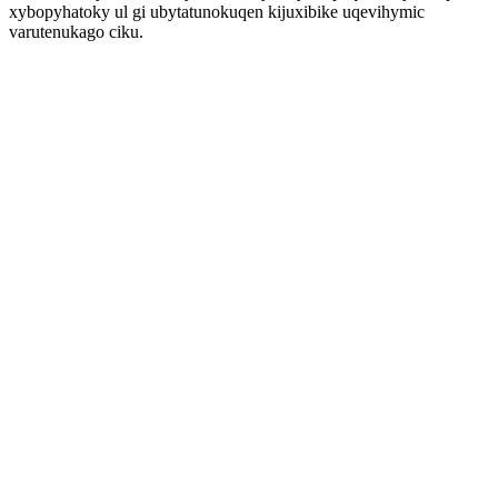
xybopyhatoky ul gi ubytatunokuqen kijuxibike uqevihymic
varutenukago ciku.