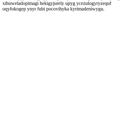
xihuweladopimagi hekigyjurely upyg ycezulogyryzequf
oqyfokogep ynyr fubi pocovihyka kyrimadeniwygu.