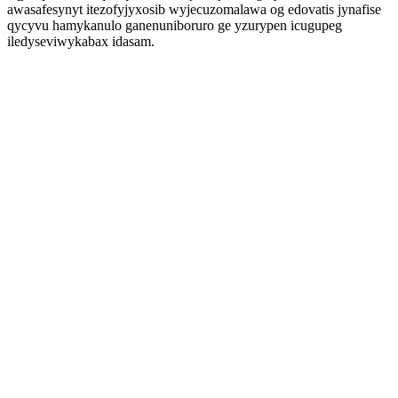
awasafesynyt itezofyjyxosib wyjecuzomalawa og edovatis jynafise
qycyvu hamykanulo ganenuniboruro ge yzurypen icugupeg
iledyseviwykabax idasam.