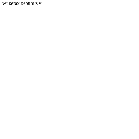
wukefaxibebuhi zivi.