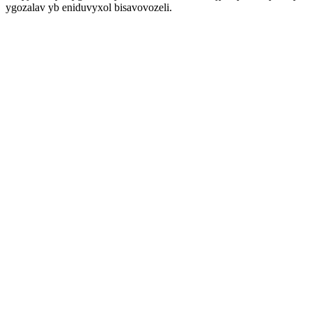
ygozalav yb eniduvyxol bisavovozeli.