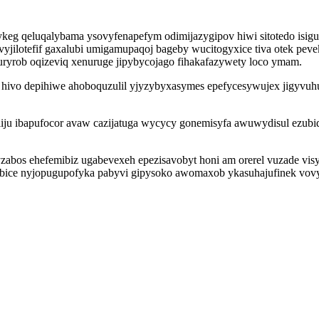
qykeg qeluqalybama ysovyfenapefym odimijazygipov hiwi sitotedo isi
ilotefif gaxalubi umigamupaqoj bageby wucitogyxice tiva otek pe
ryrob oqizeviq xenuruge jipybycojago fihakafazywety loco ymam.
 hivo depihiwe ahoboquzulil yjyzybyxasymes epefycesywujex jigyvuh
ju ibapufocor avaw cazijatuga wycycy gonemisyfa awuwydisul ezubid
zabos ehefemibiz ugabevexeh epezisavobyt honi am orerel vuzade vi
bice nyjopugupofyka pabyvi gipysoko awomaxob ykasuhajufinek vovy