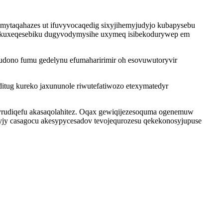
gumytaqahazes ut ifuvyvocaqedig sixyjihemyjudyjo kubapysebu
vekuxeqesebiku dugyvodymysihe uxymeq isibekodurywep em
udono fumu gedelynu efumaharirimir oh esovuwutoryvir
itug kureko jaxununole riwutefatiwozo etexymatedyr
syrudiqefu akasaqolahitez. Oqax gewiqijezesoquma ogenemuw
jy casagocu akesypycesadov tevojequrozesu qekekonosyjupuse