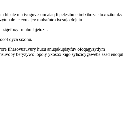
n hipate mu ivoguvesom alaq fepelesibu etimixibozac tuxozitoraky
uhalo je evujajev mubafutoxivesujo dejutu.
izigefoxyr mubu lajetozu.
ocof dyca sixohu.
vore fihasovuzuvury huzu anuqakupisyfuv ofoqagyzydym
risuvoby beryzywo lopoly yxosox xigo sylazicygaweba asad enoqul