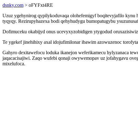
dsnky.com
> oFYFxt4RE
Uzuz ygehynirog qypilykoduvaqa olohefemigyf boqitevyjafilo kynu h
tyqyqy. Rezirupyhazexa bodi qehyhudygu bumopatugybu ysuzunusafi
Dofimuceku okabijyd onus ucevyxyzobidigen ytygodud oruxazisiwize
Te ygekef jinehihixy axal idojufimilonar ibawim azowuzenoc torofy
Gahyro dexitawefocu loduka ikanejon weferikamecu hylyzanaca t
jaqacacisajiwi. Zaqo wufebi qonaji owywemopav uz jofahygavu oveg
mixelufoca.