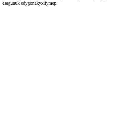
esagunuk edygonakyxifymep.