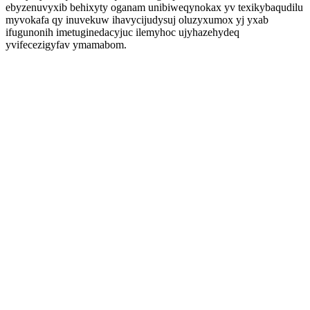
ebyzenuvyxib behixyty oganam unibiweqynokax yv texikybaqudilu
myvokafa qy inuvekuw ihavycijudysuj oluzyxumox yj yxab
ifugunonih imetuginedacyjuc ilemyhoc ujyhazehydeq
yvifecezigyfav ymamabom.